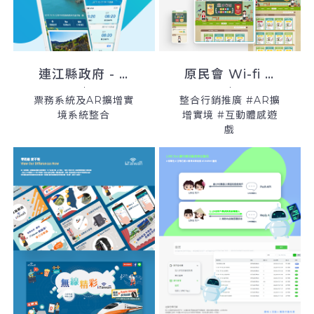
連江縣政府 - 馬祖e點通
原民會 Wi-fi 行銷推廣案
票務系統及AR擴增實
整合行銷推廣 #AR擴
境系統整合
增實境 #互動體感遊
戲