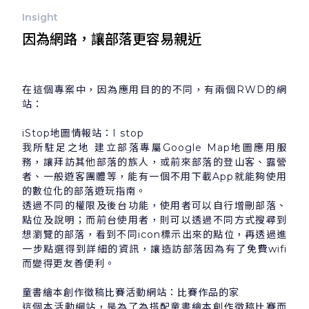
Insight
因為網路，讓部落更容易親近
在這個專案中，因為應用目的的不同，有兩個RWD的網
站：
iStop地圖情報站：I stop
我所駐足之地 建立部落專屬Google Map地圖應用服
務，讓拜訪其他部落的族人，或前來部落的登山客、露營
者、一般遊客團體等，能有一個不用下載App就能夠使用
的數位化的部落遊玩指南。
透過不同的權限及後台功能，使用者可以自行增刪部落、
點位及說明；而前台使用者，則可以透過不同方式搜尋到
想瀏覽的部落，看到不同icon標示出來的點位，再透過進
一步點選得到詳細的資訊，讓造訪部落因為有了免費wifi
而變得更友善便利。
童書繪本創作徵稿比賽活動網站：比賽作品的家
這個本活動網站，是為了為搭配童書繪本創作徵稿比賽而