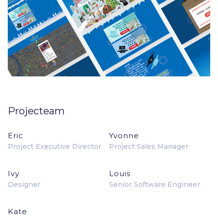
Projecteam
Eric
Yvonne
Project Executive Director
Project Sales Manager
Ivy
Louis
Designer
Senior Software Engineer
Kate